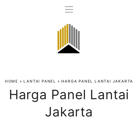
S
k
i
p
t
o
c
o
n
t
HOME
»
LANTAI PANEL
»
HARGA PANEL LANTAI JAKARTA
e
Harga Panel Lantai
n
t
Jakarta