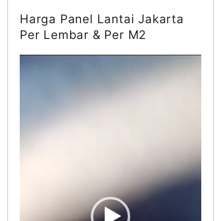
Harga Panel Lantai Jakarta
Per Lembar & Per M2
V
i
d
e
o
P
l
a
y
e
r