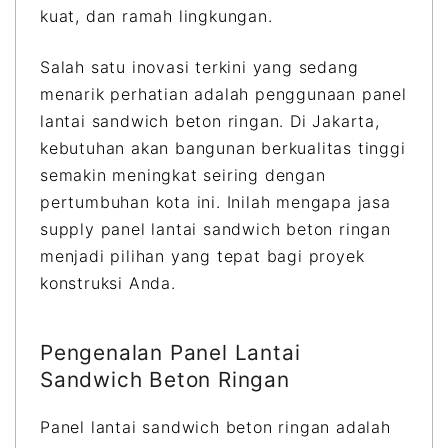
a
kuat, dan ramah lingkungan.
k
a
Salah satu inovasi terkini yang sedang
r
menarik perhatian adalah penggunaan panel
t
lantai sandwich beton ringan. Di Jakarta,
a
kebutuhan akan bangunan berkualitas tinggi
q
semakin meningkat seiring dengan
u
pertumbuhan kota ini. Inilah mengapa jasa
a
supply panel lantai sandwich beton ringan
n
menjadi pilihan yang tepat bagi proyek
t
konstruksi Anda.
i
t
Pengenalan Panel Lantai
y
Sandwich Beton Ringan
Panel lantai sandwich beton ringan adalah