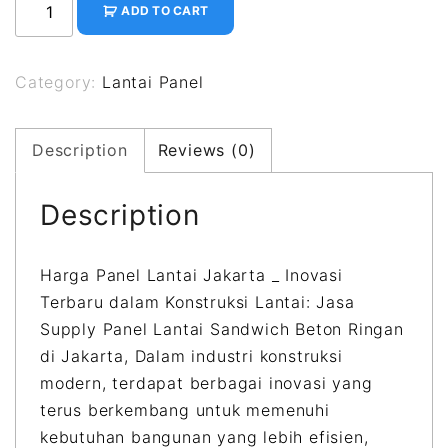
ADD TO CART
a
r
g
Category:
Lantai Panel
a
P
Description
Reviews (0)
a
n
Description
e
l
L
Harga Panel Lantai Jakarta _ Inovasi
a
Terbaru dalam Konstruksi Lantai: Jasa
n
Supply Panel Lantai Sandwich Beton Ringan
t
di Jakarta, Dalam industri konstruksi
a
modern, terdapat berbagai inovasi yang
i
terus berkembang untuk memenuhi
J
kebutuhan bangunan yang lebih efisien,